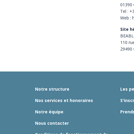
01390 
Tel : +
Web : 
Site h
BEABL
110 ru
29490 
Notre structure
Les p
Nos services et honoraires
S'insc
Notre équipe
Prend
Nous contacter