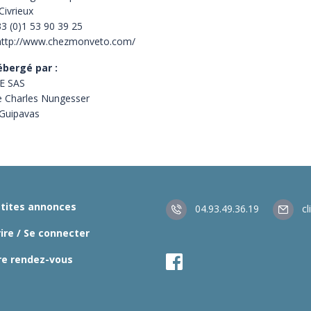
Civrieux
33 (0)1 53 90 39 25
http://www.chezmonveto.com/
ébergé par :
E SAS
e Charles Nungesser
Guipavas
etites annonces
04.93.49.36.19
cl
rire / Se connecter
re rendez-vous