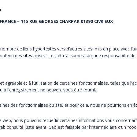
m
FRANCE – 115 RUE GEORGES CHARPAK 01390 CIVRIEUX
ain nombre de liens hypertextes vers d’autres sites, mis en place ave
ntenu des sites ainsi visités, et n’assumera aucune responsabilité de c
t agréable et à l’utilisation de certaines fonctionnalités, telles que l
u à l'enregistrement ne peuvent vous être fournis.
ines des fonctionnalités du site, et pour cela, nous ne pourrions en ê
site web, nous pouvons recueillir certaines informations vous concerna
eb consulté juste avant. Ceci est faisable par l'intermédiaire d'un "coo