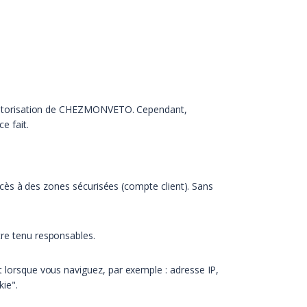
c l’autorisation de CHEZMONVETO. Cependant,
e fait.
'accès à des zones sécurisées (compte client). Sans
tre tenu responsables.
nt lorsque vous naviguez, par exemple : adresse IP,
kie".